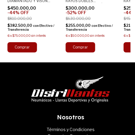
DIAMANTADO Y VISÓN
RAYOS DOBLES
RAYOS
16X6 4X114 ORIGINAL
DIAMANTADO Y VISÓN
16X6.
$450.000,00
$300.000,00
$250
ALEACION
16X6 4X100 ORIGINAL
ALEAC
-
44
%
OFF
-
52
%
OFF
-
44
ALEACION
$810.000,00
$630.000,00
$450.
$382.500,00
$255.000,00
$212
con
Efectivo /
con
Efectivo /
Transferencia
Transferencia
Transf
6
x
$75.000,00
sin interés
6
x
$50.000,00
sin interés
6
x
$41.
Nosotros
Términos y Condiciones