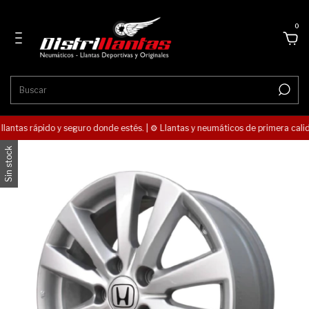
0
llantas rápido y seguro donde estés. | ⚙️ Llantas y neumáticos de primera calida
Sin stock