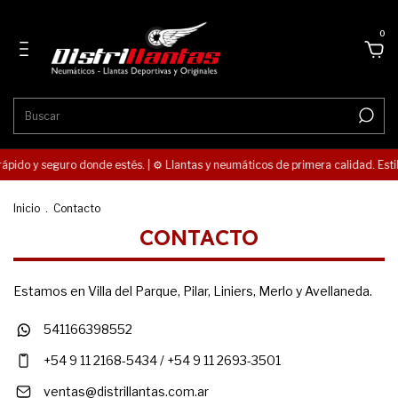
0
 rápido y seguro donde estés. | ⚙️ Llantas y neumáticos de primera calidad. Esti
Inicio
.
Contacto
CONTACTO
Estamos en Villa del Parque, Pilar, Liniers, Merlo y Avellaneda.
541166398552
+54 9 11 2168-5434 / +54 9 11 2693-3501
ventas@distrillantas.com.ar