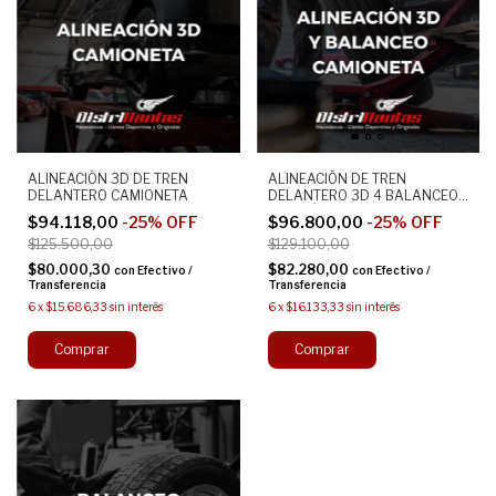
ALINEACIÓN 3D DE TREN
ALINEACIÓN DE TREN
DELANTERO CAMIONETA
DELANTERO 3D 4 BALANCEOS
REVISIÓN CAMIONETA
$94.118,00
-
25
%
OFF
$96.800,00
-
25
%
OFF
$125.500,00
$129.100,00
$80.000,30
$82.280,00
con
Efectivo /
con
Efectivo /
Transferencia
Transferencia
6
x
$15.686,33
sin interés
6
x
$16.133,33
sin interés