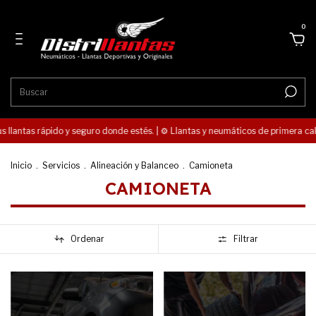
0
us llantas rápido y seguro donde estés. | ⚙️ Llantas y neumáticos de primera cal
Inicio
.
Servicios
.
Alineación y Balanceo
.
Camioneta
CAMIONETA
Ordenar
Filtrar