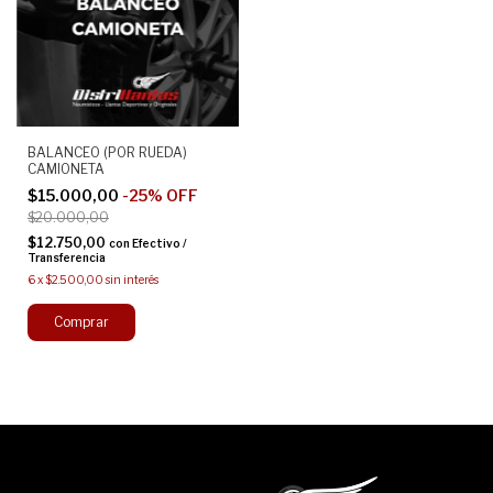
BALANCEO (POR RUEDA)
CAMIONETA
$15.000,00
-
25
%
OFF
$20.000,00
$12.750,00
con
Efectivo /
Transferencia
6
x
$2.500,00
sin interés