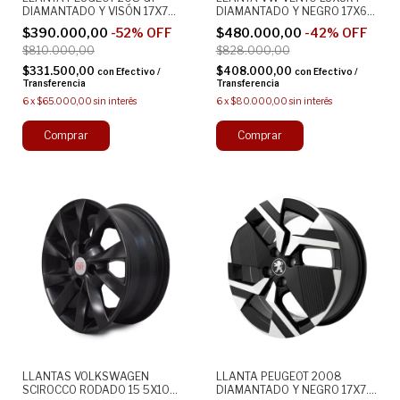
DIAMANTADO Y VISÓN 17X7
DIAMANTADO Y NEGRO 17X6
4X108 ORIGINAL ALEACION
5X112 ORIGINAL ALEACION
$390.000,00
-
52
%
OFF
$480.000,00
-
42
%
OFF
$810.000,00
$828.000,00
$331.500,00
$408.000,00
con
Efectivo /
con
Efectivo /
Transferencia
Transferencia
6
x
$65.000,00
sin interés
6
x
$80.000,00
sin interés
LLANTAS VOLKSWAGEN
LLANTA PEUGEOT 2008
SCIROCCO RODADO 15 5X100
DIAMANTADO Y NEGRO 17X7.5