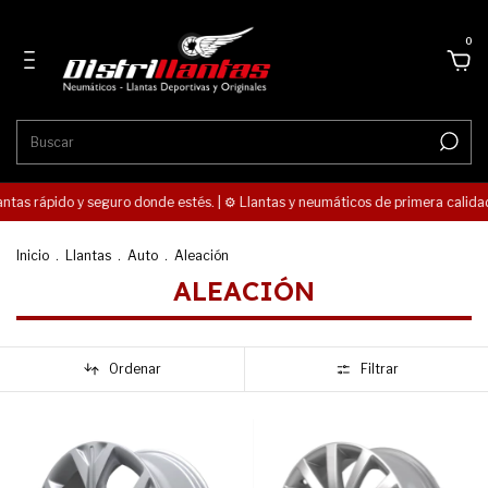
0
s rápido y seguro donde estés. | ⚙️ Llantas y neumáticos de primera calidad. Est
Inicio
.
Llantas
.
Auto
.
Aleación
ALEACIÓN
Ordenar
Filtrar