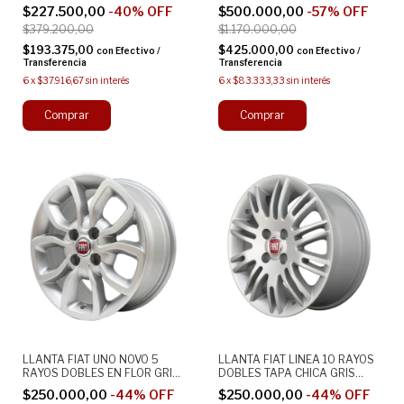
NEGRO MATE
4X108 ORIGINAL ALEACION
$227.500,00
-
40
%
OFF
$500.000,00
-
57
%
OFF
$379.200,00
$1.170.000,00
$193.375,00
$425.000,00
con
Efectivo /
con
Efectivo /
Transferencia
Transferencia
6
x
$37.916,67
sin interés
6
x
$83.333,33
sin interés
LLANTA FIAT UNO NOVO 5
LLANTA FIAT LINEA 10 RAYOS
RAYOS DOBLES EN FLOR GRIS
DOBLES TAPA CHICA GRIS
14X6 4X98 ORIGINAL
15X6 4X98 ORIGINAL
$250.000,00
-
44
%
OFF
$250.000,00
-
44
%
OFF
ALEACION
ALEACION