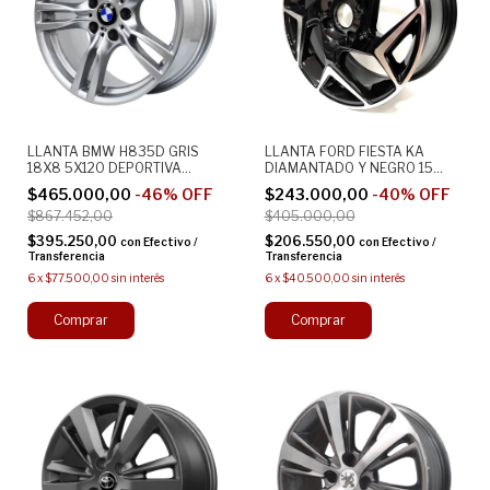
LLANTA BMW H835D GRIS
LLANTA FORD FIESTA KA
18X8 5X120 DEPORTIVA
DIAMANTADO Y NEGRO 15
ALEACION
4X108 RAMLOW P5010
$465.000,00
-
46
%
OFF
$243.000,00
-
40
%
OFF
DEPORTIVA
$867.452,00
$405.000,00
$395.250,00
$206.550,00
con
Efectivo /
con
Efectivo /
Transferencia
Transferencia
6
x
$77.500,00
sin interés
6
x
$40.500,00
sin interés