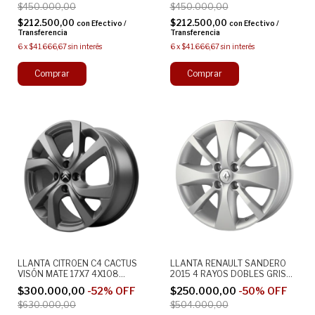
$450.000,00
$450.000,00
$212.500,00
$212.500,00
con
Efectivo /
con
Efectivo /
Transferencia
Transferencia
6
x
$41.666,67
sin interés
6
x
$41.666,67
sin interés
LLANTA CITROEN C4 CACTUS
LLANTA RENAULT SANDERO
VISÓN MATE 17X7 4X108
2015 4 RAYOS DOBLES GRIS
ALEACION
16X7 4X100 ALEACION
$300.000,00
-
52
%
OFF
$250.000,00
-
50
%
OFF
$630.000,00
$504.000,00