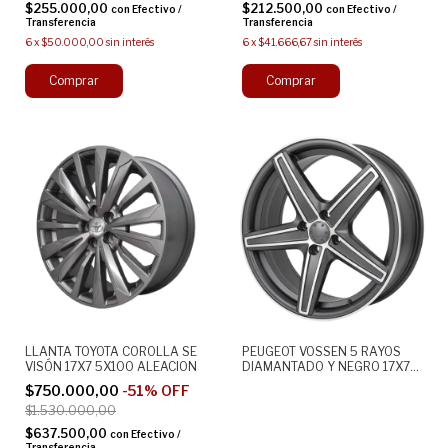
$255.000,00
$212.500,00
con
Efectivo /
con
Efectivo /
Transferencia
Transferencia
6
x
$50.000,00
sin interés
6
x
$41.666,67
sin interés
LLANTA TOYOTA COROLLA SE
PEUGEOT VOSSEN 5 RAYOS
VISÓN 17X7 5X100 ALEACION
DIAMANTADO Y NEGRO 17X7
4X100 DEPORTIVA ALEACION
$750.000,00
-
51
%
OFF
$1.530.000,00
$637.500,00
con
Efectivo /
Transferencia