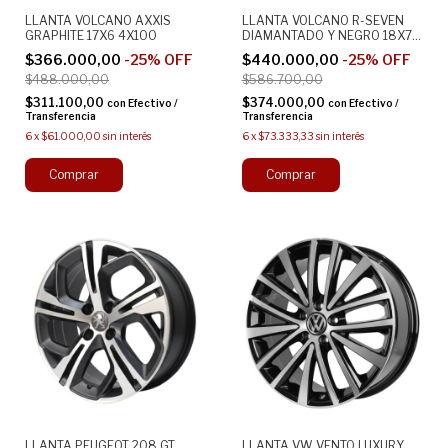
LLANTA VOLCANO AXXIS
LLANTA VOLCANO R-SEVEN
GRAPHITE 17X6 4X100
DIAMANTADO Y NEGRO 18X7
5X100
$366.000,00
-
25
%
OFF
$440.000,00
-
25
%
OFF
$488.000,00
$586.700,00
$311.100,00
$374.000,00
con
Efectivo /
con
Efectivo /
Transferencia
Transferencia
6
x
$61.000,00
sin interés
6
x
$73.333,33
sin interés
LLANTA PEUGEOT 208 GT
LLANTA VW VENTO LUXURY