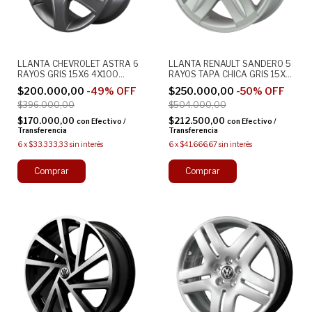
LLANTA CHEVROLET ASTRA 6
LLANTA RENAULT SANDERO 5
RAYOS GRIS 15X6 4X100
RAYOS TAPA CHICA GRIS 15X6
ORIGINAL ALEACION
4X100 ALEACION
$200.000,00
-
49
%
OFF
$250.000,00
-
50
%
OFF
$396.000,00
$504.000,00
$170.000,00
$212.500,00
con
Efectivo /
con
Efectivo /
Transferencia
Transferencia
6
x
$33.333,33
sin interés
6
x
$41.666,67
sin interés