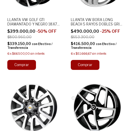
LLANTA VW GOLF GTI
LLANTA VW BORA LONG
DIAMANTADO Y NEGRO 18X7
BEACH 5 RAYOS DOBLES GRIS
5X112 DEPORTIVA ALEACION
17X7 5X100 ALEACION
$399.000,00
-
50
%
OFF
$490.000,00
-
25
%
OFF
$800.960,00
$653.300,00
$339.150,00
$416.500,00
con
Efectivo /
con
Efectivo /
Transferencia
Transferencia
6
x
$66.500,00
sin interés
6
x
$81.666,67
sin interés