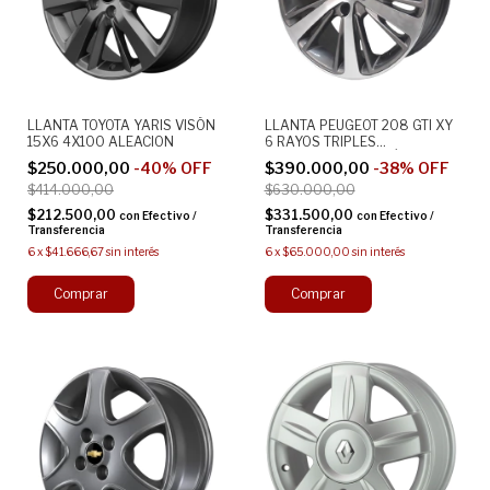
LLANTA TOYOTA YARIS VISÓN
LLANTA PEUGEOT 208 GTI XY
15X6 4X100 ALEACION
6 RAYOS TRIPLES
DIAMANTADO Y VISÓN 17X7
$250.000,00
-
40
%
OFF
$390.000,00
-
38
%
OFF
4X108 ORIGINAL ALEACION
$414.000,00
$630.000,00
$212.500,00
$331.500,00
con
Efectivo /
con
Efectivo /
Transferencia
Transferencia
6
x
$41.666,67
sin interés
6
x
$65.000,00
sin interés