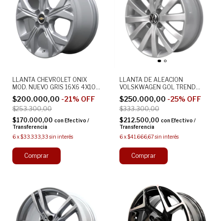
LLANTA CHEVROLET ONIX
LLANTA DE ALEACION
MOD. NUEVO GRIS 16X6 4X100
VOLSKWAGEN GOL TREND
ORIGINAL ALEACION
SAVEIRO VOYAGE 15X5 4X100
$200.000,00
-
21
%
OFF
$250.000,00
-
25
%
OFF
$253.300,00
$333.300,00
$170.000,00
$212.500,00
con
Efectivo /
con
Efectivo /
Transferencia
Transferencia
6
x
$33.333,33
sin interés
6
x
$41.666,67
sin interés