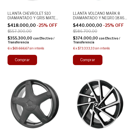
LLANTA CHEVROLET S10
LLANTA VOLCANO MARK 8
DIAMANTADO Y GRIS MATE
DIAMANTADO Y NEGRO 18X6
16X7 6X139 DEPORTIVA
4X100
$418.000,00
-
25
%
OFF
$440.000,00
-
25
%
OFF
$557.300,00
$586.700,00
$355.300,00
$374.000,00
con
Efectivo /
con
Efectivo /
Transferencia
Transferencia
6
x
$69.666,67
sin interés
6
x
$73.333,33
sin interés