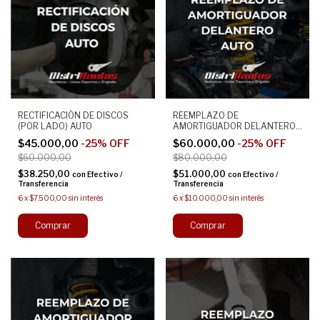
RECTIFICACIÓN DE DISCOS
REEMPLAZO DE
(POR LADO) AUTO
AMORTIGUADOR DELANTERO
(POR LADO) AUTO
$45.000,00
-
25
%
OFF
$60.000,00
-
25
%
OFF
$60.000,00
$80.000,00
$38.250,00
$51.000,00
con
Efectivo /
con
Efectivo /
Transferencia
Transferencia
6
x
$7.500,00
sin interés
6
x
$10.000,00
sin interés