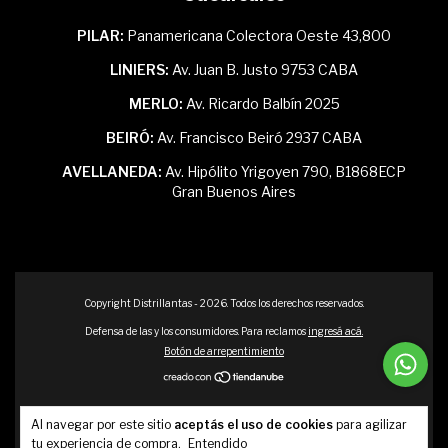
PILAR:
Panamericana Colectora Oeste 43,800
LINIERS:
Av. Juan B. Justo 9753 CABA
MERLO:
Av. Ricardo Balbín 2025
BEIRÓ:
Av. Francisco Beiró 2937 CABA
AVELLANEDA:
Av. Hipólito Yrigoyen 790, B1868ECP
Gran Buenos Aires
Copyright Distrillantas - 2026. Todos los derechos reservados.
Defensa de las y los consumidores. Para reclamos
ingresá acá.
Botón de arrepentimiento
Al navegar por este sitio
aceptás el uso de cookies
para agilizar
tu experiencia de compra.
Entendido