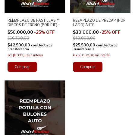
REEMPLAZO DE PASTILLAS Y
REEMPLAZO DE PRECAP (POR
DISCOS DE FRENO (POR EJE)
LADO) AUTO
AUTO
$50.000,00
-
25
%
OFF
$30.000,00
-
25
%
OFF
$66.700,00
$40.000,00
$42.500,00
$25.500,00
con
Efectivo /
con
Efectivo /
Transferencia
Transferencia
6
x
$8.333,33
sin interés
6
x
$5.000,00
sin interés