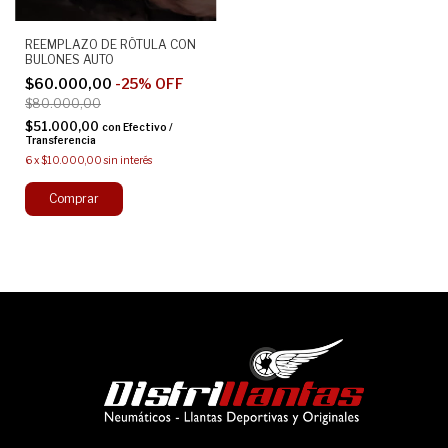
REEMPLAZO DE RÓTULA CON
BULONES AUTO
$60.000,00
-
25
%
OFF
$80.000,00
$51.000,00
con
Efectivo /
Transferencia
6
x
$10.000,00
sin interés