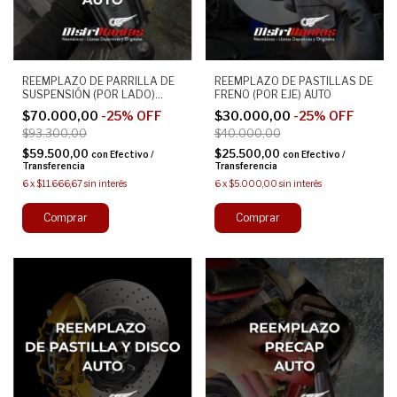
REEMPLAZO DE PARRILLA DE
REEMPLAZO DE PASTILLAS DE
SUSPENSIÓN (POR LADO)
FRENO (POR EJE) AUTO
AUTO
$70.000,00
-
25
%
OFF
$30.000,00
-
25
%
OFF
$93.300,00
$40.000,00
$59.500,00
$25.500,00
con
Efectivo /
con
Efectivo /
Transferencia
Transferencia
6
x
$11.666,67
sin interés
6
x
$5.000,00
sin interés