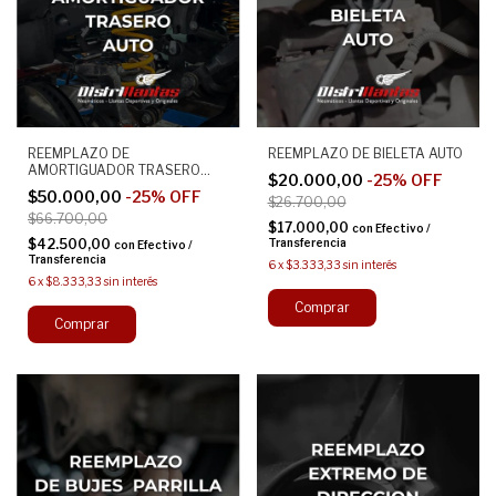
REEMPLAZO DE
REEMPLAZO DE BIELETA AUTO
AMORTIGUADOR TRASERO
$20.000,00
-
25
%
OFF
(POR LADO) AUTO
$50.000,00
-
25
%
OFF
$26.700,00
$66.700,00
$17.000,00
con
Efectivo /
$42.500,00
Transferencia
con
Efectivo /
Transferencia
6
x
$3.333,33
sin interés
6
x
$8.333,33
sin interés