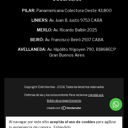
PILAR:
Panamericana Colectora Oeste 43,800
LINIERS:
Av. Juan B. Justo 9753 CABA
MERLO:
Av. Ricardo Balbín 2025
BEIRÓ:
Av. Francisco Beiró 2937 CABA
AVELLANEDA:
Av. Hipólito Yrigoyen 790, B1868ECP
Gran Buenos Aires
Copyright Distrillantas - 2026. Todos los derechos reservados.
Defensa de las y los consumidores. Para reclamos
ingresá acá.
Botón de arrepentimiento
Al navegar por este sitio
aceptás el uso de cookies
para agilizar
tu experiencia de compra.
Entendido