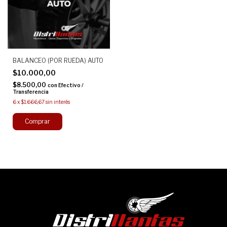
BALANCEO (POR RUEDA) AUTO
$10.000,00
$8.500,00
con
Efectivo /
Transferencia
6
x
$1.666,67
sin interés