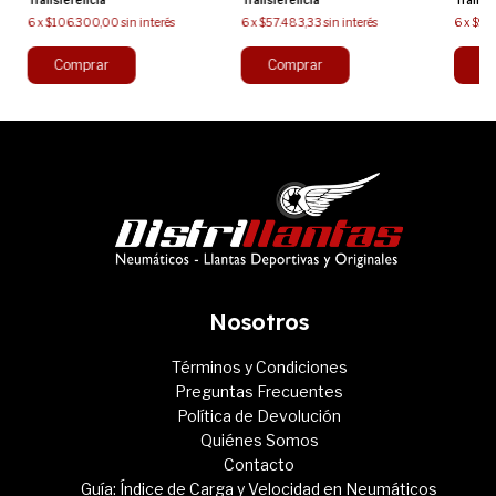
Transferencia
Transferencia
Transf
6
x
$106.300,00
sin interés
6
x
$57.483,33
sin interés
6
x
$97.
Nosotros
Términos y Condiciones
Preguntas Frecuentes
Política de Devolución
Quiénes Somos
Contacto
Guía: Índice de Carga y Velocidad en Neumáticos