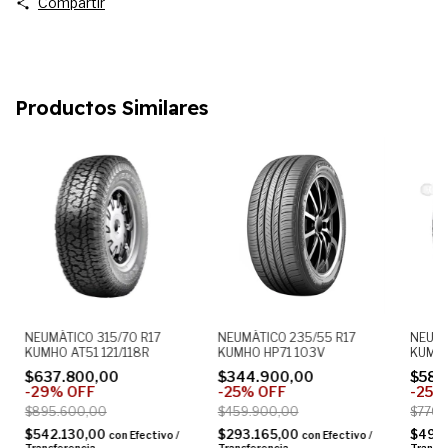
Compartir
Productos Similares
NEUMÁTICO 315/70 R17
NEUMÁTICO 235/55 R17
NEUMÁ
KUMHO AT51 121/118R
KUMHO HP71 103V
KUMHO
$637.800,00
$344.900,00
$582
-
29
%
OFF
-
25
%
OFF
-
25
$895.600,00
$459.900,00
$776.
$542.130,00
$293.165,00
$495
con
Efectivo /
con
Efectivo /