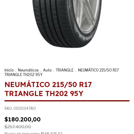
Inicio
.
Neumáticos
.
Auto
.
TRIANGLE
.
NEUMÁTICO 215/50 R17
TRIANGLE TH202 95Y
NEUMÁTICO 215/50 R17
TRIANGLE TH202 95Y
SKU:
0101014780
$180.200,00
$257.400,00
Precio sin impuestos
$148.925,62