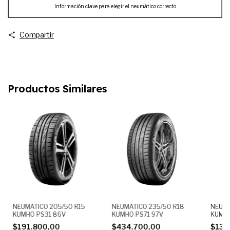
Información clave para elegir el neumático correcto
Compartir
Productos Similares
NEUMÁTICO 205/50 R15
NEUMÁTICO 235/50 R18
NEUMÁ
KUMHO PS31 86V
KUMHO PS71 97V
KUMHO
$191.800,00
$434.700,00
$131