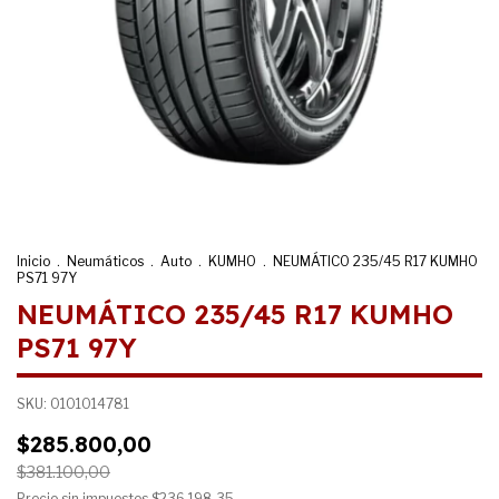
Inicio
.
Neumáticos
.
Auto
.
KUMHO
.
NEUMÁTICO 235/45 R17 KUMHO
PS71 97Y
NEUMÁTICO 235/45 R17 KUMHO
PS71 97Y
SKU:
0101014781
$285.800,00
$381.100,00
Precio sin impuestos
$236.198,35