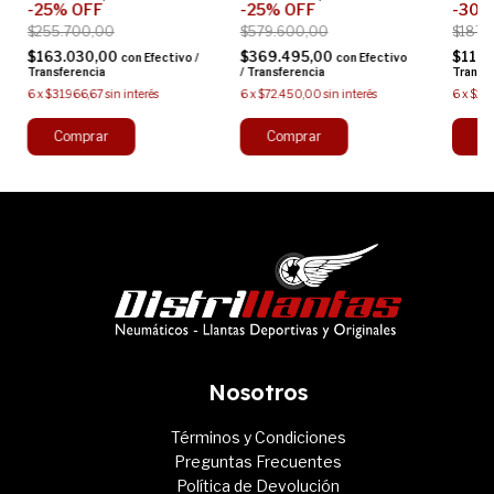
-
25
%
OFF
-
25
%
OFF
-
30
$255.700,00
$579.600,00
$187.
$163.030,00
$369.495,00
$111.
con
Efectivo /
con
Efectivo
Transferencia
/ Transferencia
Transf
6
x
$31.966,67
sin interés
6
x
$72.450,00
sin interés
6
x
$21
Nosotros
Términos y Condiciones
Preguntas Frecuentes
Política de Devolución