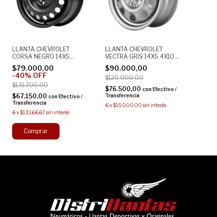
LLANTA CHEVROLET
LLANTA CHEVROLET
CORSA NEGRO 14X5
VECTRA GRIS 14X5 4X100
4X100 ORIGINAL CHAPA
ORIGINAL CHAPA
$79.000,00
$90.000,00
-
40
%
OFF
$120.000,00
$131.700,00
$76.500,00
con
Efectivo /
$67.150,00
Transferencia
con
Efectivo /
Transferencia
6
x
$15.000,00
sin interés
6
x
$13.166,67
sin interés