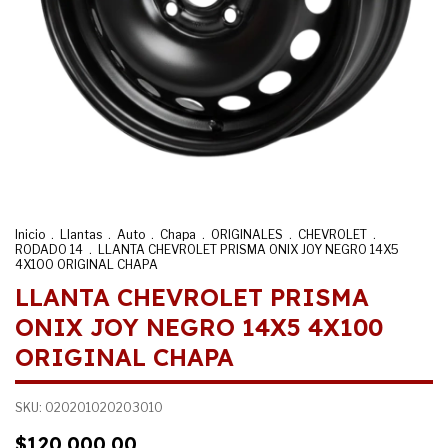
Inicio
.
Llantas
.
Auto
.
Chapa
.
ORIGINALES
.
CHEVROLET
.
RODADO 14
.
LLANTA CHEVROLET PRISMA ONIX JOY NEGRO 14X5
4X100 ORIGINAL CHAPA
LLANTA CHEVROLET PRISMA
ONIX JOY NEGRO 14X5 4X100
ORIGINAL CHAPA
SKU:
020201020203010
$120.000,00