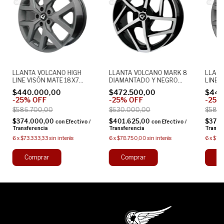
LLANTA VOLCANO HIGH
LLANTA VOLCANO MARK 8
LLANT
LINE VISÓN MATE 18X7
DIAMANTADO Y NEGRO
LINE 
5X112
18X7 5X112
5X10
$440.000,00
$472.500,00
$440
-
25
%
OFF
-
25
%
OFF
-
25
$586.700,00
$630.000,00
$586.
$374.000,00
$401.625,00
$374
con
Efectivo /
con
Efectivo /
Transferencia
Transferencia
Transf
6
x
$73.333,33
sin interés
6
x
$78.750,00
sin interés
6
x
$73