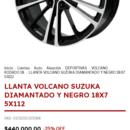
Inicio
.
Llantas
.
Auto
.
Aleación
.
DEPORTIVAS
.
VOLCANO
.
RODADO 18
.
LLANTA VOLCANO SUZUKA DIAMANTADO Y NEGRO 18X7
5X112
LLANTA VOLCANO SUZUKA
DIAMANTADO Y NEGRO 18X7
5X112
SKU:
020101030588
$440.000,00
-
25
%
OFF