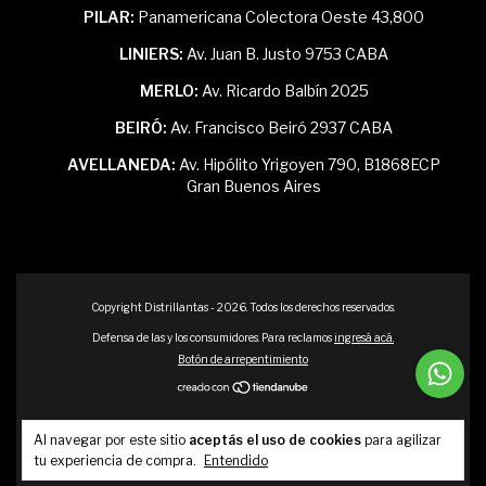
PILAR:
Panamericana Colectora Oeste 43,800
LINIERS:
Av. Juan B. Justo 9753 CABA
MERLO:
Av. Ricardo Balbín 2025
BEIRÓ:
Av. Francisco Beiró 2937 CABA
AVELLANEDA:
Av. Hipólito Yrigoyen 790, B1868ECP
Gran Buenos Aires
Copyright Distrillantas - 2026. Todos los derechos reservados.
Defensa de las y los consumidores. Para reclamos
ingresá acá.
Botón de arrepentimiento
Al navegar por este sitio
aceptás el uso de cookies
para agilizar
tu experiencia de compra.
Entendido