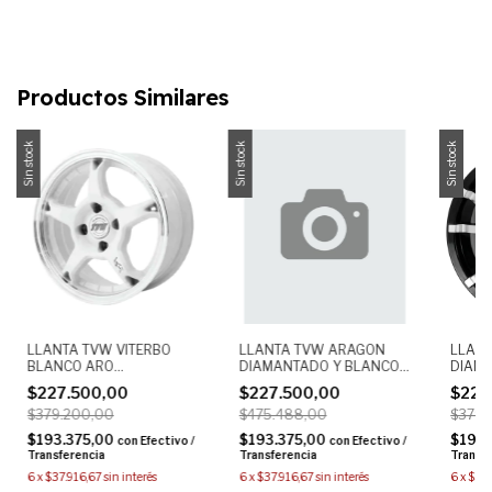
Productos Similares
Sin stock
Sin stock
Sin stock
LLANTA TVW VITERBO
LLANTA TVW ARAGON
LLANT
BLANCO ARO
DIAMANTADO Y BLANCO
DIAM
DIAMANTADO 15X6.5
15X 5X114 DEPORTIVO
15X6.
$227.500,00
$227.500,00
$227
5X100 DEPORTIVA
ALEACION
ALEAC
$379.200,00
$475.488,00
$379.
$193.375,00
$193.375,00
$193.
con
Efectivo /
con
Efectivo /
Transferencia
Transferencia
Transf
6
x
$37.916,67
sin interés
6
x
$37.916,67
sin interés
6
x
$37.