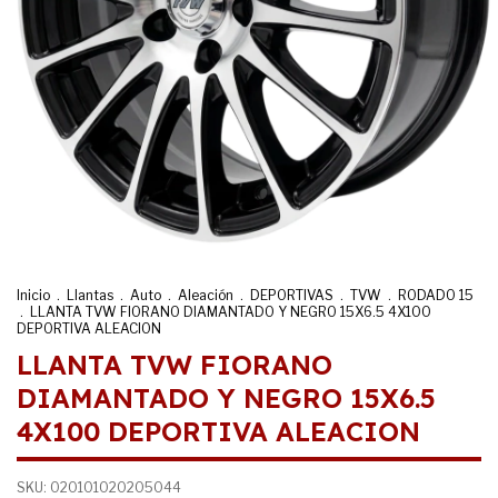
Inicio
.
Llantas
.
Auto
.
Aleación
.
DEPORTIVAS
.
TVW
.
RODADO 15
.
LLANTA TVW FIORANO DIAMANTADO Y NEGRO 15X6.5 4X100
DEPORTIVA ALEACION
LLANTA TVW FIORANO
DIAMANTADO Y NEGRO 15X6.5
4X100 DEPORTIVA ALEACION
SKU:
020101020205044