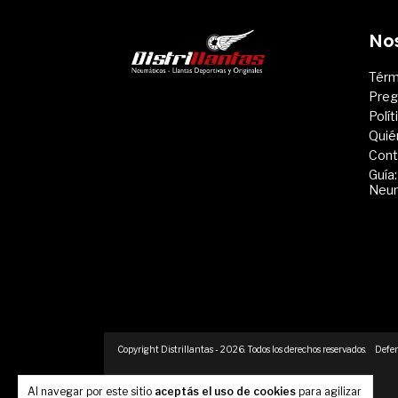
No
Térm
Preg
Polí
Quié
Cont
Guía:
Neu
Copyright Distrillantas - 2026. Todos los derechos reservados.
Defen
Al navegar por este sitio
aceptás el uso de cookies
para agilizar