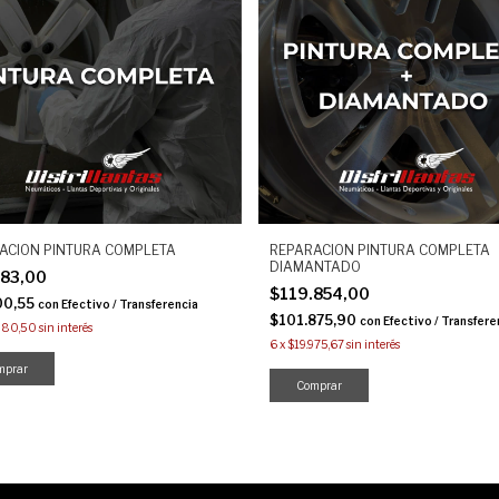
ACION PINTURA COMPLETA
REPARACION PINTURA COMPLETA
DIAMANTADO
883,00
$119.854,00
00,55
con
Efectivo / Transferencia
$101.875,90
con
Efectivo / Transfere
980,50
sin interés
6
x
$19.975,67
sin interés
mprar
Comprar