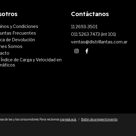
sotros
Contáctanos
inos y Condiciones
11 2693-3501
untas Frecuentes
011 5263 7473 (int 101)
tica de Devolución
ventas@distrillantas.com.ar
nes Somos
acto
 Índice de Carga y Velocidad en
máticos
sa de las y los consumidores. Para reclamos
ingresá acá.
/
Botón de arrepentimiento