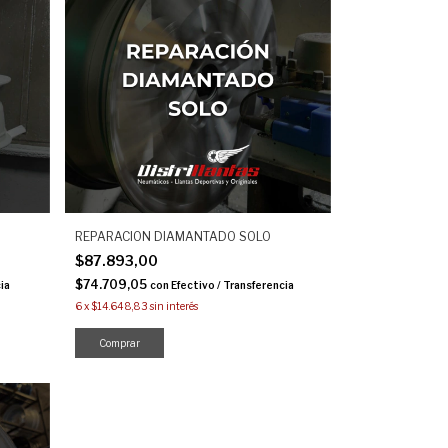
REPARACION DIAMANTADO SOLO
$87.893,00
$74.709,05
ia
con
Efectivo / Transferencia
6
x
$14.648,83
sin interés
Comprar