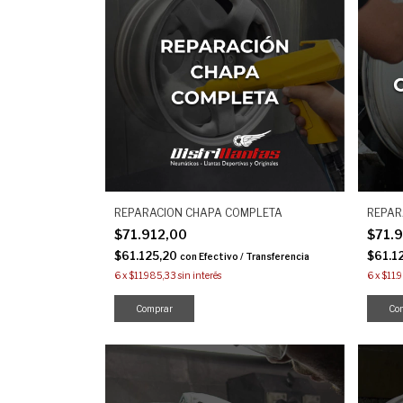
REPARACION CHAPA COMPLETA
REPAR
$71.912,00
$71.
$61.125,20
$61.1
con
Efectivo / Transferencia
6
x
$11.985,33
sin interés
6
x
$11.
Comprar
Co