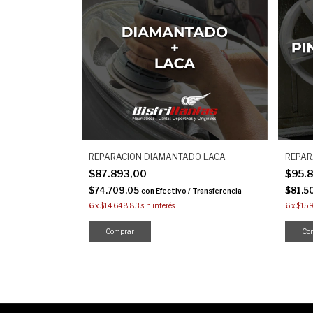
REPARACION DIAMANTADO LACA
REPAR
$87.893,00
$95.
$74.709,05
$81.5
con
Efectivo / Transferencia
6
x
$14.648,83
sin interés
6
x
$15.
Comprar
Co