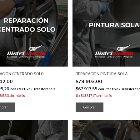
ACIÓN CENTRADO SOLO
REPARACION PINTURA SOLA
912,00
$79.903,00
25,20
$67.917,55
con
Efectivo / Transferencia
con
Efectivo / Transferenc
985,33
sin interés
6
x
$13.317,17
sin interés
mprar
Comprar