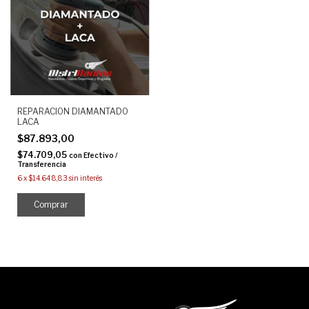
REPARACION DIAMANTADO
LACA
$87.893,00
$74.709,05
con
Efectivo /
Transferencia
6
x
$14.648,83
sin interés
Comprar