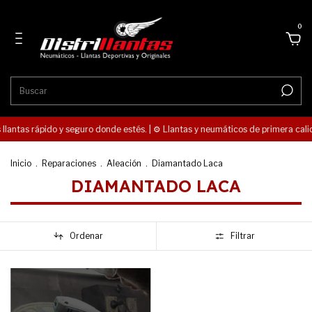
0
s llantas rápido y seguro donde estés. | ⚙️ Llantas y neumáticos de primera cali
Inicio
.
Reparaciones
.
Aleación
.
Diamantado Laca
DIAMANTADO LACA
Ordenar
Filtrar