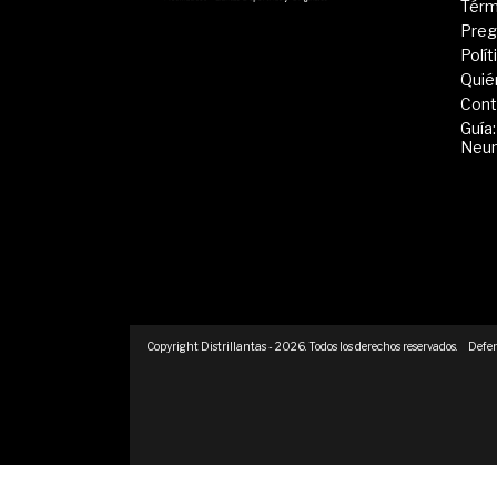
Térm
Preg
Polí
Quié
Cont
Guía:
Neu
Copyright Distrillantas - 2026. Todos los derechos reservados.
Defen