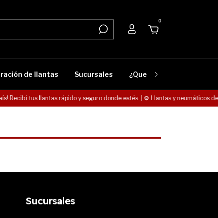
0
ración de llantas
Sucursales
¿Que lleva mi vehículo?
ís! Recibí tus llantas rápido y seguro donde estés. | ⚙️ Llantas y neumáticos de
Sucursales