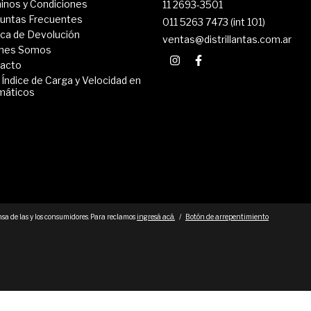
inos y Condiciones
11 2693-3501
untas Frecuentes
011 5263 7473 (int 101)
tica de Devolución
ventas@distrillantas.com.ar
nes Somos
acto
 Índice de Carga y Velocidad en
máticos
sa de las y los consumidores. Para reclamos
ingresá acá.
/
Botón de arrepentimiento