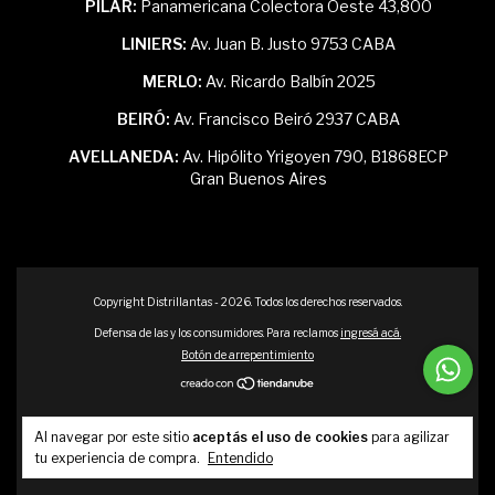
PILAR:
Panamericana Colectora Oeste 43,800
LINIERS:
Av. Juan B. Justo 9753 CABA
MERLO:
Av. Ricardo Balbín 2025
BEIRÓ:
Av. Francisco Beiró 2937 CABA
AVELLANEDA:
Av. Hipólito Yrigoyen 790, B1868ECP
Gran Buenos Aires
Copyright Distrillantas - 2026. Todos los derechos reservados.
Defensa de las y los consumidores. Para reclamos
ingresá acá.
Botón de arrepentimiento
Al navegar por este sitio
aceptás el uso de cookies
para agilizar
tu experiencia de compra.
Entendido