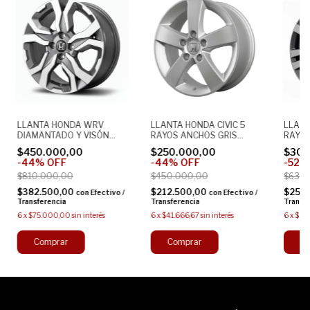
LLANTA HONDA WRV
LLANTA HONDA CIVIC 5
LLANT
DIAMANTADO Y VISÓN
RAYOS ANCHOS GRIS
RAYOS
16X6 4X114 ORIGINAL
16X6.5 5X114 ORIGINAL
DIAMA
$450.000,00
$250.000,00
$300
ALEACION
ALEACION
16X6 
-
44
%
OFF
-
44
%
OFF
-
52
ALEAC
$810.000,00
$450.000,00
$630.
$382.500,00
$212.500,00
$255
con
Efectivo /
con
Efectivo /
Transferencia
Transferencia
Transf
6
x
$75.000,00
sin interés
6
x
$41.666,67
sin interés
6
x
$50