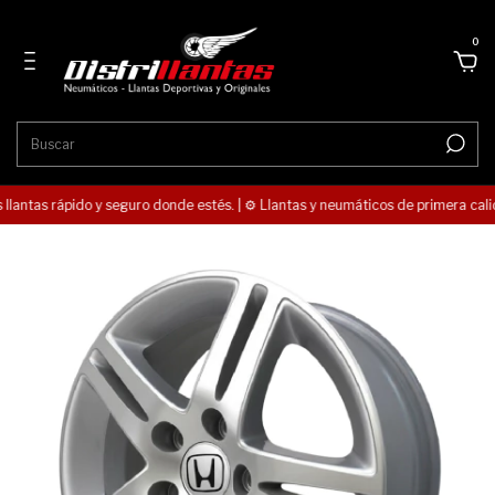
0
 llantas rápido y seguro donde estés. | ⚙️ Llantas y neumáticos de primera calid