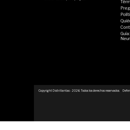
Térm
Preg
Polí
Quié
Cont
Guía:
Neu
Copyright Distrillantas - 2026. Todos los derechos reservados.
Defen