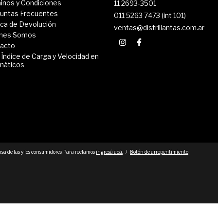
inos y Condiciones
11 2693-3501
untas Frecuentes
011 5263 7473 (int 101)
tica de Devolución
ventas@distrillantas.com.ar
nes Somos
acto
 Índice de Carga y Velocidad en
máticos
sa de las y los consumidores. Para reclamos
ingresá acá.
/
Botón de arrepentimiento