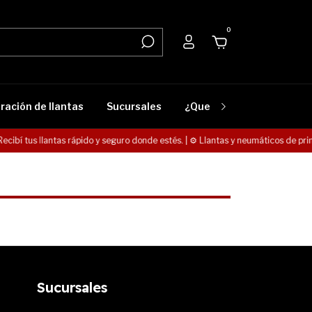
0
ración de llantas
Sucursales
¿Que lleva mi vehículo?
Recibí tus llantas rápido y seguro donde estés. | ⚙️ Llantas y neumáticos de pri
Sucursales