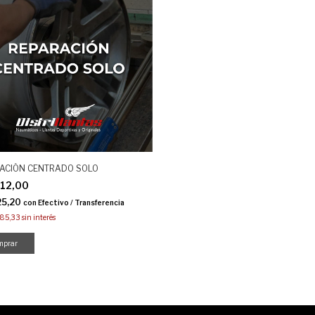
ACIÓN CENTRADO SOLO
912,00
25,20
con
Efectivo / Transferencia
985,33
sin interés
mprar