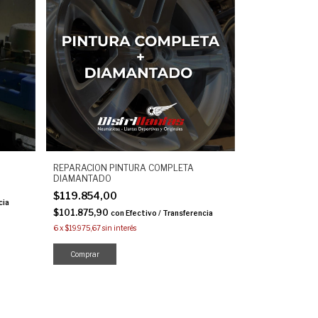
REPARACION PINTURA COMPLETA
DIAMANTADO
$119.854,00
cia
$101.875,90
con
Efectivo / Transferencia
6
x
$19.975,67
sin interés
Comprar