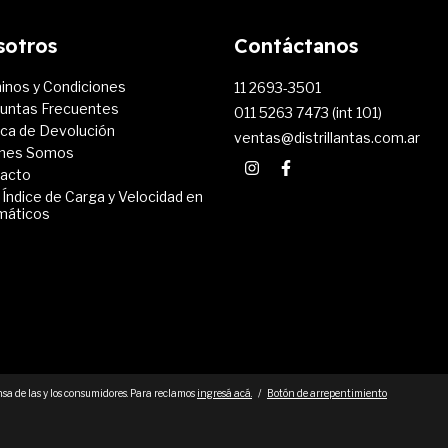
sotros
Contáctanos
inos y Condiciones
11 2693-3501
untas Frecuentes
011 5263 7473 (int 101)
tica de Devolución
ventas@distrillantas.com.ar
nes Somos
acto
 Índice de Carga y Velocidad en
máticos
sa de las y los consumidores. Para reclamos
ingresá acá.
/
Botón de arrepentimiento