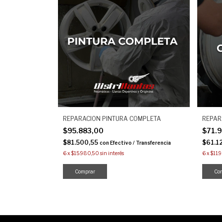
REPARACION PINTURA COMPLETA
REPAR
$95.883,00
$71.
$81.500,55
$61.1
con
Efectivo / Transferencia
6
x
$15.980,50
sin interés
6
x
$11.
Comprar
Co