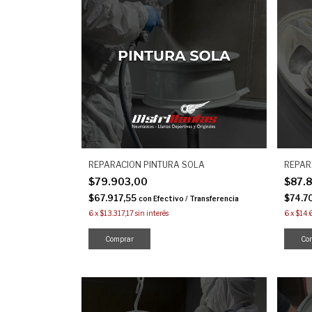
REPARACION PINTURA SOLA
REPAR
$79.903,00
$87.
$67.917,55
$74.7
con
Efectivo / Transferencia
6
x
$13.317,17
sin interés
6
x
$14.
Comprar
Co