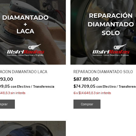
ACION DIAMANTADO LACA
REPARACION DIAMANTADO SOLO
893,00
$87.893,00
09,05
$74.709,05
con
Efectivo / Transferencia
con
Efectivo / Transferen
648,83
sin interés
6
x
$14.648,83
sin interés
mprar
Comprar