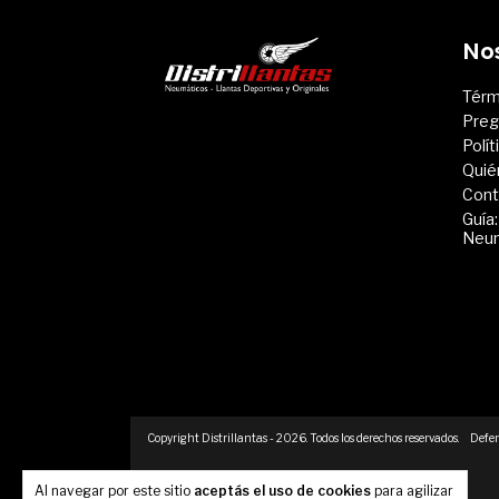
No
Térm
Preg
Polí
Quié
Cont
Guía:
Neu
Copyright Distrillantas - 2026. Todos los derechos reservados.
Defen
Al navegar por este sitio
aceptás el uso de cookies
para agilizar